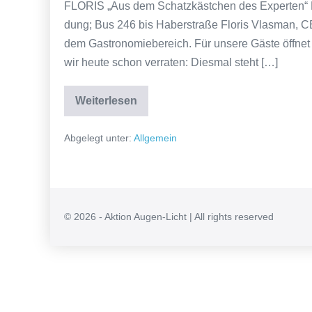
FLORIS „Aus dem Schatz­käst­chen des Exper­ten“ FL
dung; Bus 246 bis Haber­stra­ße Flo­ris Vlas­man, C
dem Gas­tro­no­mie­be­reich. Für unse­re Gäs­te öff­
wir heu­te schon ver­ra­ten: Dies­mal steht […]
Weiterlesen
Abgelegt unter:
Allgemein
© 2026 - Aktion Augen-Licht | All rights reserved