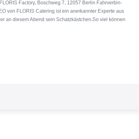
ORIS Fac­to­ry, Bosch­weg 7, 12057 Ber­lin Fahr­ver­bin­
EO von FLORIS Cate­ring ist ein aner­kann­ter Exper­te aus
net er an die­sem Abend sein Schatz­käst­chen.So viel kön­nen